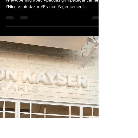
pecitalia
3 set 2020
Tempo di lettura: 1 min
Armand | Boulangerie
Pâtisserie Traiteur | Nice (Côte
d'Azur) | France
#Armand #ArmandNice #nouvelleouverture
#newopening #pec #pecdesign #pecagencement
#Nice #cotedazur #France #agencement...