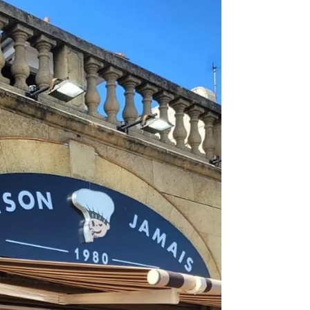
#CelineDono #Nomeny #Lorraine #France #Pec
#PecDesign #pecitalia #PecAgencement
#Agencement...