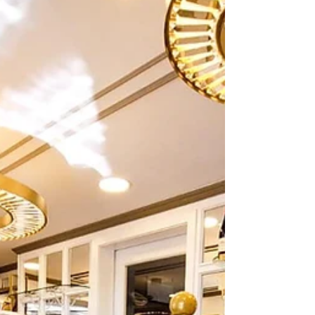
Maison Jamais Boulangerie Pâtisserie Cagnes-sur-
Mer #Ouverture #Jamais #CagnesSurMer #France
#Pec #PecDesign #pecitalia #PecAgencement...