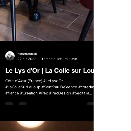
simofrantulli
22 dic 2022
Tempo di lettura: 1 min
Le Lys d'Or | La Colle sur Loup
Côte d'Azur (France) #LeLysdOr
#LaColleSurLeLoup #SaintPaulDeVence #cotedazur
#france #Creation #Pec #PecDesign #pecitalia
#PecAgencement...