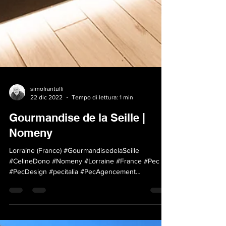
simofrantulli
22 dic 2022
Tempo di lettura: 1 min
Gourmandise de la Seille |
Nomeny
Lorraine (France) #GourmandisedelaSeille