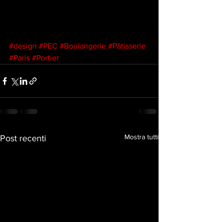
#design
#PEC
#Boulangerie
#Pâtisserie
#Paris
#Portier
Mostra tutti
Post recenti